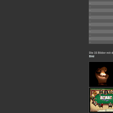
--
--
--
--
--
--
--
--
--
--
--
--
Die 15 Bilder mi
Bild