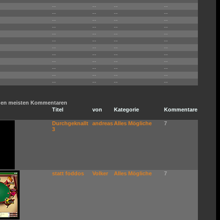
--
--
--
--
--
--
--
--
--
--
--
--
--
--
--
--
--
--
--
--
--
--
--
--
--
--
--
--
--
--
--
--
--
--
--
--
--
--
--
--
--
--
--
--
--
--
--
--
t den meisten Kommentaren
Titel
von
Kategorie
Kommentare
Durchgeknallt
andreas
Alles Mögliche
7
3
statt foddos
Volker
Alles Mögliche
7