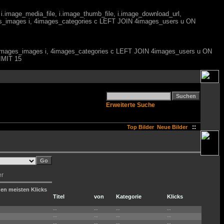
 i.image_media_file, i.image_thumb_file, i.image_download_url,
es_images i, 4images_categories c LEFT JOIN 4images_users u ON
M 4images_images i, 4images_categories c LEFT JOIN 4images_users u ON
IMIT 15
Erweiterte Suche
::
Top Bilder
Neue Bilder
er
den meisten Klicks
Titel
von
Kategorie
Klicks
--
--
--
--
--
--
--
--
--
--
--
--