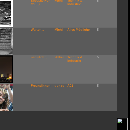
Specialy For
Michi
Technik &
5
You :)
Industrie
Warten...
Michi
Alles Mögliche
5
natürlich :)
Volker
Technik &
5
Industrie
Freundinnen
gonzo
A01
5