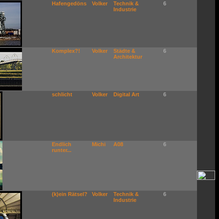
Hafengedöns
Volker
Technik &
6
Industrie
Komplex?!
Volker
Städte &
6
Architektur
schlicht
Volker
Digital Art
6
Endlich
Michi
A08
6
runter...
(k)ein Rätsel?
Volker
Technik &
6
Industrie