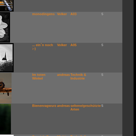
monodingens
Volker
A03
5
... ein´n noch
Volker
A05
5
:-)
Im toten
andreas
Technik &
5
Winkel
Industrie
Bienenragwurz
andreas
seltene/geschützte
5
Arten