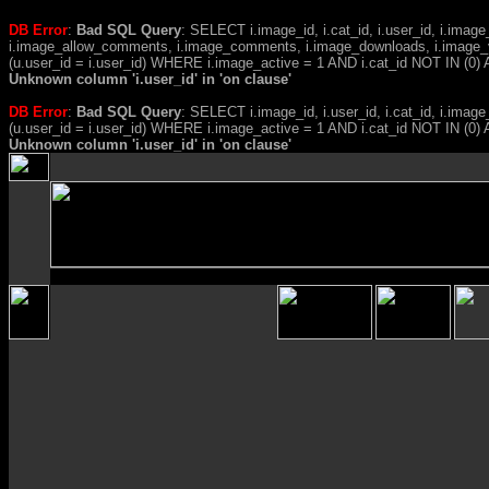
DB Error
:
Bad SQL Query
: SELECT i.image_id, i.cat_id, i.user_id, i.ima
i.image_allow_comments, i.image_comments, i.image_downloads, i.image_
(u.user_id = i.user_id) WHERE i.image_active = 1 AND i.cat_id NOT IN (0) A
Unknown column 'i.user_id' in 'on clause'
DB Error
:
Bad SQL Query
: SELECT i.image_id, i.user_id, i.cat_id, i.i
(u.user_id = i.user_id) WHERE i.image_active = 1 AND i.cat_id NOT IN (
Unknown column 'i.user_id' in 'on clause'