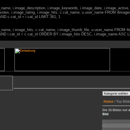
ge_name, i.image_description, i.image_keywords, i.image_date, i.image_active,
votes, i.image_rating, i.image_hits, c.cat_name, u.user_name FROM 4imag
ND c.cat_id = i.cat_id LIMIT 361, 1
mage_name, i.image_hits, c.cat_name, i.image_thumb_file, u.user_name FRO
0) AND i.cat_id = c.cat_id ORDER BY i.image_hits DESC, i.image_name ASC L
Home
/ Top Bild
Die 15 Bilder mit 
Bild
--
--
--