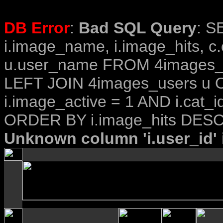
DB Error
:
Bad SQL Query
: S
i.image_name, i.image_hits, c
u.user_name FROM 4images_im
LEFT JOIN 4images_users u O
i.image_active = 1 AND i.cat_i
ORDER BY i.image_hits DESC
Unknown column 'i.user_id' i