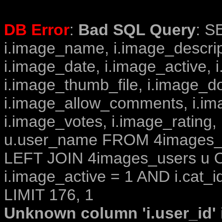
DB Error
:
Bad SQL Query
: S
i.image_name, i.image_descrip
i.image_date, i.image_active, 
i.image_thumb_file, i.image_d
i.image_allow_comments, i.i
i.image_votes, i.image_rating,
u.user_name FROM 4images_im
LEFT JOIN 4images_users u O
i.image_active = 1 AND i.cat_i
LIMIT 176, 1
Unknown column 'i.user_id' i