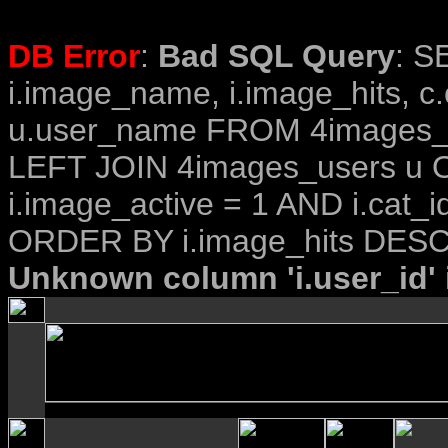
DB Error
:
Bad SQL Query
: S
i.image_name, i.image_hits, c
u.user_name FROM 4images_im
LEFT JOIN 4images_users u O
i.image_active = 1 AND i.cat_i
ORDER BY i.image_hits DESC
Unknown column 'i.user_id' i