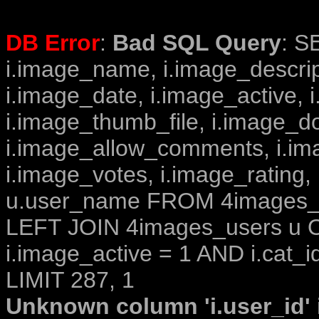
DB Error
:
Bad SQL Query
: S
i.image_name, i.image_descrip
i.image_date, i.image_active, 
i.image_thumb_file, i.image_d
i.image_allow_comments, i.i
i.image_votes, i.image_rating,
u.user_name FROM 4images_im
LEFT JOIN 4images_users u O
i.image_active = 1 AND i.cat_i
LIMIT 287, 1
Unknown column 'i.user_id' i