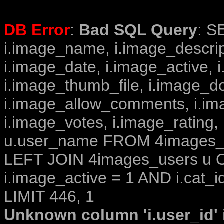
DB Error
:
Bad SQL Query
: S
i.image_name, i.image_descrip
i.image_date, i.image_active, 
i.image_thumb_file, i.image_d
i.image_allow_comments, i.i
i.image_votes, i.image_rating,
u.user_name FROM 4images_im
LEFT JOIN 4images_users u O
i.image_active = 1 AND i.cat_i
LIMIT 446, 1
Unknown column 'i.user_id' i