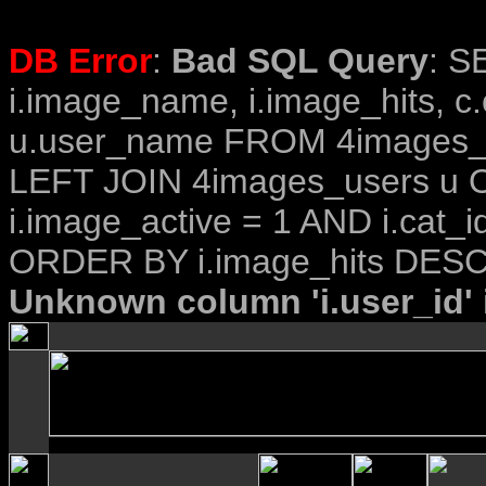
DB Error
:
Bad SQL Query
: S
i.image_name, i.image_hits, c
u.user_name FROM 4images_im
LEFT JOIN 4images_users u O
i.image_active = 1 AND i.cat_i
ORDER BY i.image_hits DESC
Unknown column 'i.user_id' i