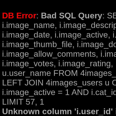
DB Error
:
Bad SQL Query
: S
i.image_name, i.image_descrip
i.image_date, i.image_active, 
i.image_thumb_file, i.image_d
i.image_allow_comments, i.i
i.image_votes, i.image_rating,
u.user_name FROM 4images_im
LEFT JOIN 4images_users u O
i.image_active = 1 AND i.cat_i
LIMIT 57, 1
Unknown column 'i.user_id' i