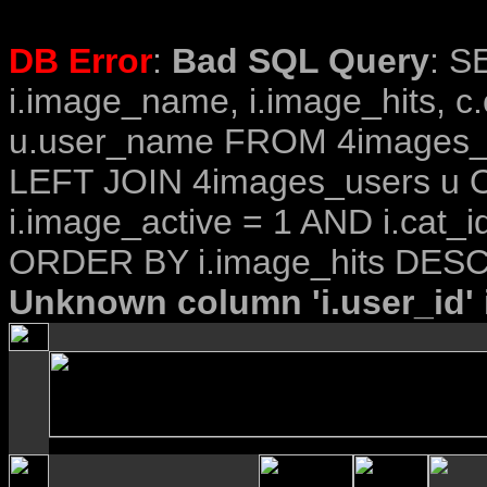
DB Error
:
Bad SQL Query
: S
i.image_name, i.image_hits, c
u.user_name FROM 4images_im
LEFT JOIN 4images_users u O
i.image_active = 1 AND i.cat_i
ORDER BY i.image_hits DESC
Unknown column 'i.user_id' i