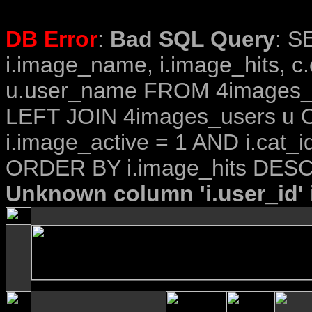
DB Error
:
Bad SQL Query
: S
i.image_name, i.image_hits, c
u.user_name FROM 4images_im
LEFT JOIN 4images_users u O
i.image_active = 1 AND i.cat_i
ORDER BY i.image_hits DESC
Unknown column 'i.user_id' i