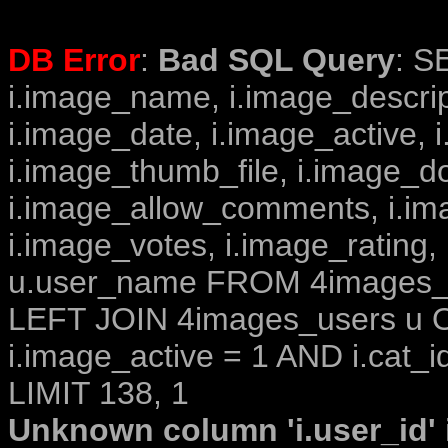
DB Error
:
Bad SQL Query
: S
i.image_name, i.image_descrip
i.image_date, i.image_active, 
i.image_thumb_file, i.image_d
i.image_allow_comments, i.i
i.image_votes, i.image_rating,
u.user_name FROM 4images_im
LEFT JOIN 4images_users u O
i.image_active = 1 AND i.cat_i
LIMIT 138, 1
Unknown column 'i.user_id' i