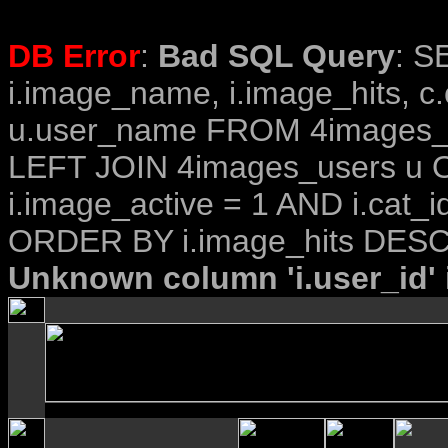
DB Error
:
Bad SQL Query
: S
i.image_name, i.image_hits, c
u.user_name FROM 4images_im
LEFT JOIN 4images_users u O
i.image_active = 1 AND i.cat_i
ORDER BY i.image_hits DESC
Unknown column 'i.user_id' i