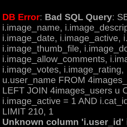
DB Error
:
Bad SQL Query
: S
i.image_name, i.image_descrip
i.image_date, i.image_active, 
i.image_thumb_file, i.image_d
i.image_allow_comments, i.i
i.image_votes, i.image_rating,
u.user_name FROM 4images_im
LEFT JOIN 4images_users u O
i.image_active = 1 AND i.cat_i
LIMIT 210, 1
Unknown column 'i.user_id' i