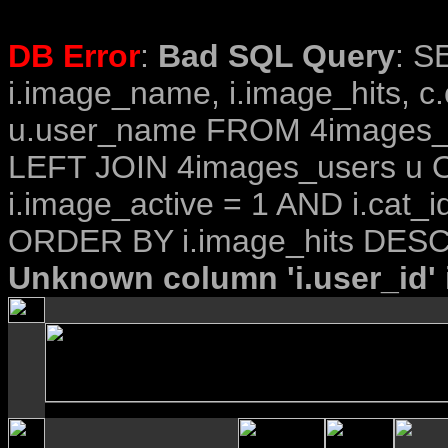
DB Error
:
Bad SQL Query
: S
i.image_name, i.image_hits, c
u.user_name FROM 4images_im
LEFT JOIN 4images_users u O
i.image_active = 1 AND i.cat_i
ORDER BY i.image_hits DESC
Unknown column 'i.user_id' i