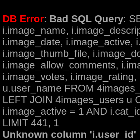
DB Error
:
Bad SQL Query
: S
i.image_name, i.image_descrip
i.image_date, i.image_active, 
i.image_thumb_file, i.image_d
i.image_allow_comments, i.i
i.image_votes, i.image_rating,
u.user_name FROM 4images_im
LEFT JOIN 4images_users u O
i.image_active = 1 AND i.cat_i
LIMIT 441, 1
Unknown column 'i.user_id' i