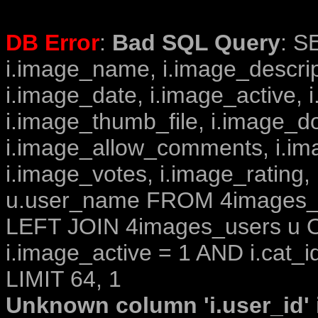
DB Error
:
Bad SQL Query
: S
i.image_name, i.image_descrip
i.image_date, i.image_active, 
i.image_thumb_file, i.image_d
i.image_allow_comments, i.i
i.image_votes, i.image_rating,
u.user_name FROM 4images_im
LEFT JOIN 4images_users u O
i.image_active = 1 AND i.cat_i
LIMIT 64, 1
Unknown column 'i.user_id' i