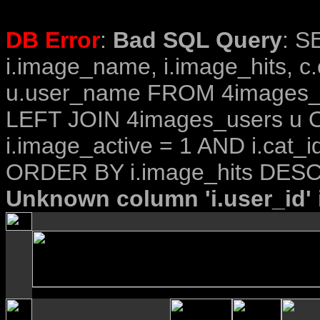
DB Error
:
Bad SQL Query
: S
i.image_name, i.image_hits, c
u.user_name FROM 4images_im
LEFT JOIN 4images_users u O
i.image_active = 1 AND i.cat_i
ORDER BY i.image_hits DESC
Unknown column 'i.user_id' i