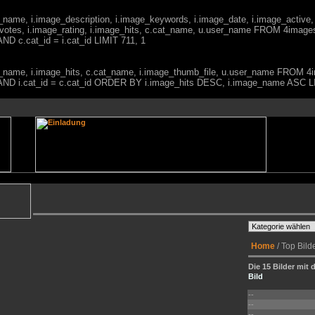
ge_name, i.image_description, i.image_keywords, i.image_date, i.image_active,
votes, i.image_rating, i.image_hits, c.cat_name, u.user_name FROM 4imag
ND c.cat_id = i.cat_id LIMIT 711, 1
mage_name, i.image_hits, c.cat_name, i.image_thumb_file, u.user_name FRO
0) AND i.cat_id = c.cat_id ORDER BY i.image_hits DESC, i.image_name ASC L
Home
/ Top Bild
Die 15 Bilder mit 
Bild
--
--
--