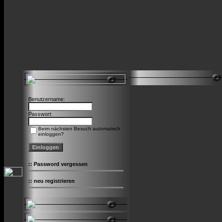
Benutzername:
Passwort:
Beim nächsten Besuch automatisch
einloggen?
::
Password vergessen
::
neu registrieren