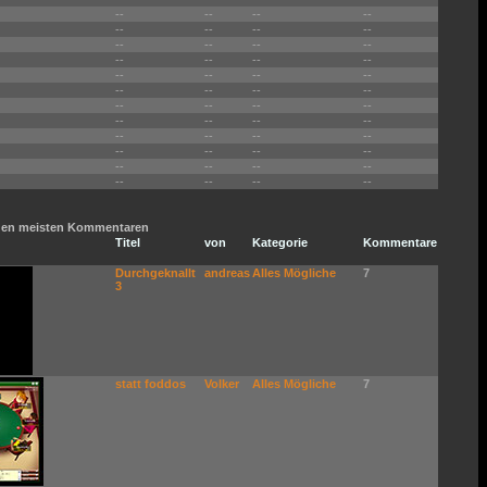
--
--
--
--
--
--
--
--
--
--
--
--
--
--
--
--
--
--
--
--
--
--
--
--
--
--
--
--
--
--
--
--
--
--
--
--
--
--
--
--
--
--
--
--
--
--
--
--
t den meisten Kommentaren
Titel
von
Kategorie
Kommentare
Durchgeknallt
andreas
Alles Mögliche
7
3
statt foddos
Volker
Alles Mögliche
7