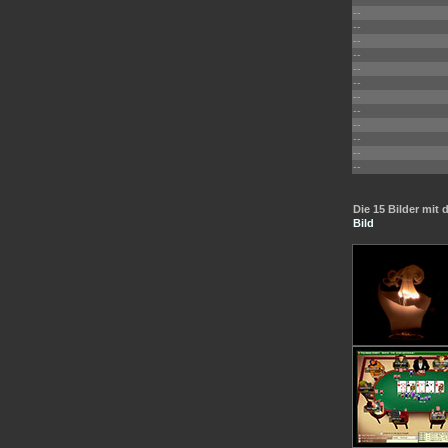
--
--
--
--
--
--
--
--
--
--
--
--
Die 15 Bilder mi
Bild