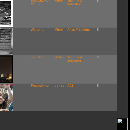
Specialy For
Michi
Technik &
5
You :)
Industrie
Warten...
Michi
Alles Mögliche
5
natürlich :)
Volker
Technik &
5
Industrie
Freundinnen
gonzo
A01
5