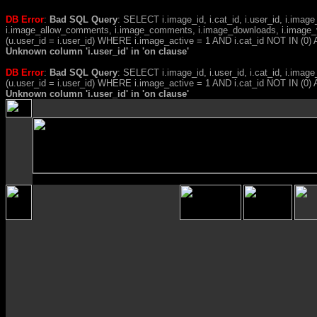
DB Error
:
Bad SQL Query
: SELECT i.image_id, i.cat_id, i.user_id, i.ima
i.image_allow_comments, i.image_comments, i.image_downloads, i.image_
(u.user_id = i.user_id) WHERE i.image_active = 1 AND i.cat_id NOT IN (0) A
Unknown column 'i.user_id' in 'on clause'
DB Error
:
Bad SQL Query
: SELECT i.image_id, i.user_id, i.cat_id, i.i
(u.user_id = i.user_id) WHERE i.image_active = 1 AND i.cat_id NOT IN (
Unknown column 'i.user_id' in 'on clause'