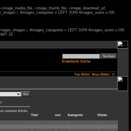
 i.image_media_file, i.image_thumb_file, i.image_download_url,
es_images i, 4images_categories c LEFT JOIN 4images_users u ON
M 4images_images i, 4images_categories c LEFT JOIN 4images_users u ON
IMIT 15
Erweiterte Suche
::
Top Bilder
Neue Bilder
er
den meisten Klicks
Titel
von
Kategorie
Klicks
--
--
--
--
--
--
--
--
--
--
--
--