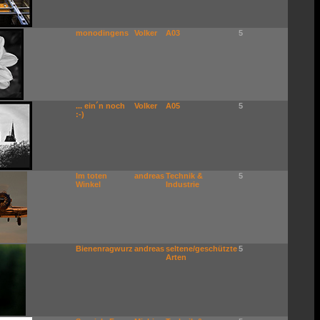
monodingens
Volker
A03
5
... ein´n noch
Volker
A05
5
:-)
Im toten
andreas
Technik &
5
Winkel
Industrie
Bienenragwurz
andreas
seltene/geschützte
5
Arten