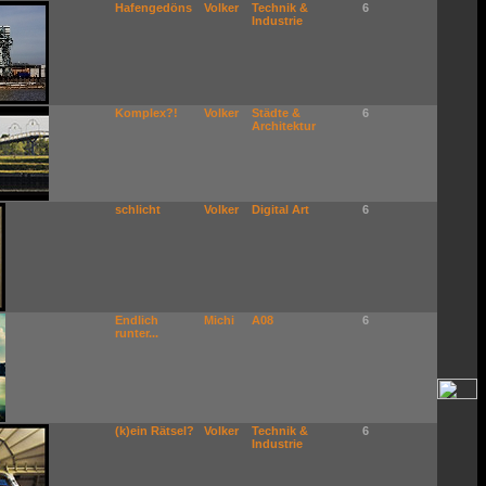
Hafengedöns
Volker
Technik &
6
Industrie
Komplex?!
Volker
Städte &
6
Architektur
schlicht
Volker
Digital Art
6
Endlich
Michi
A08
6
runter...
(k)ein Rätsel?
Volker
Technik &
6
Industrie