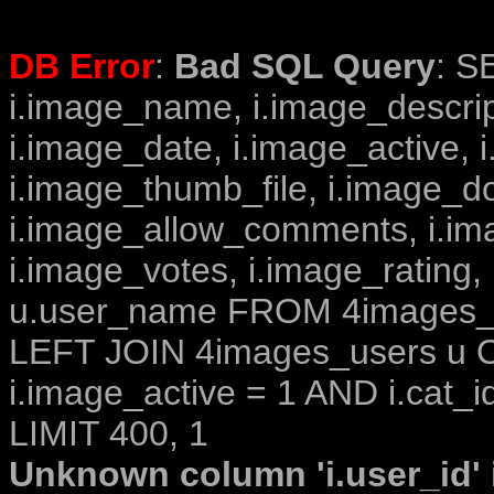
DB Error
:
Bad SQL Query
: S
i.image_name, i.image_descrip
i.image_date, i.image_active, 
i.image_thumb_file, i.image_d
i.image_allow_comments, i.i
i.image_votes, i.image_rating,
u.user_name FROM 4images_im
LEFT JOIN 4images_users u O
i.image_active = 1 AND i.cat_i
LIMIT 400, 1
Unknown column 'i.user_id' i