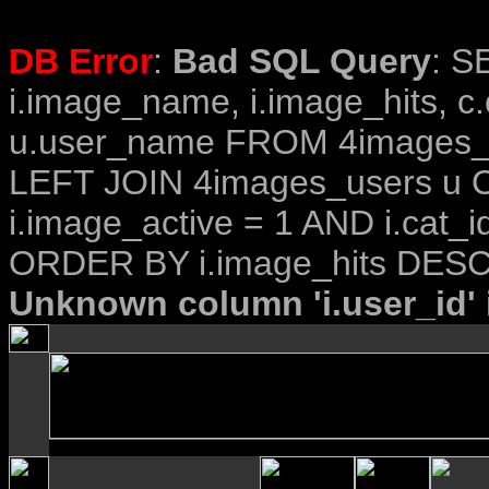
DB Error
:
Bad SQL Query
: S
i.image_name, i.image_hits, c
u.user_name FROM 4images_im
LEFT JOIN 4images_users u O
i.image_active = 1 AND i.cat_i
ORDER BY i.image_hits DESC
Unknown column 'i.user_id' i