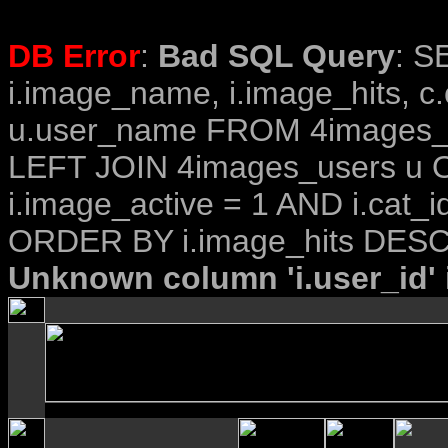
DB Error
:
Bad SQL Query
: S
i.image_name, i.image_hits, c
u.user_name FROM 4images_im
LEFT JOIN 4images_users u O
i.image_active = 1 AND i.cat_i
ORDER BY i.image_hits DESC
Unknown column 'i.user_id' i