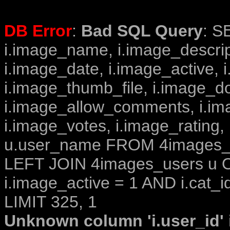
DB Error
:
Bad SQL Query
: S
i.image_name, i.image_descrip
i.image_date, i.image_active, 
i.image_thumb_file, i.image_d
i.image_allow_comments, i.i
i.image_votes, i.image_rating,
u.user_name FROM 4images_im
LEFT JOIN 4images_users u O
i.image_active = 1 AND i.cat_i
LIMIT 325, 1
Unknown column 'i.user_id' i