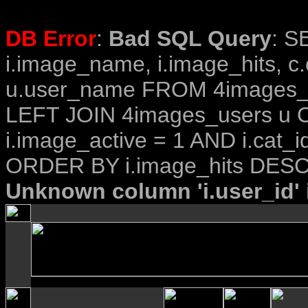
DB Error
:
Bad SQL Query
: S
i.image_name, i.image_hits, c
u.user_name FROM 4images_im
LEFT JOIN 4images_users u O
i.image_active = 1 AND i.cat_i
ORDER BY i.image_hits DESC
Unknown column 'i.user_id' i