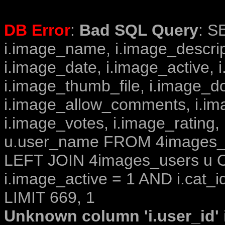
DB Error
:
Bad SQL Query
: S
i.image_name, i.image_descrip
i.image_date, i.image_active, 
i.image_thumb_file, i.image_d
i.image_allow_comments, i.i
i.image_votes, i.image_rating,
u.user_name FROM 4images_im
LEFT JOIN 4images_users u O
i.image_active = 1 AND i.cat_i
LIMIT 669, 1
Unknown column 'i.user_id' i