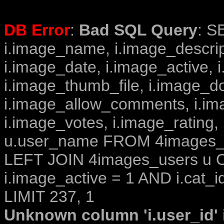
DB Error
:
Bad SQL Query
: S
i.image_name, i.image_descrip
i.image_date, i.image_active, 
i.image_thumb_file, i.image_d
i.image_allow_comments, i.i
i.image_votes, i.image_rating,
u.user_name FROM 4images_im
LEFT JOIN 4images_users u O
i.image_active = 1 AND i.cat_i
LIMIT 237, 1
Unknown column 'i.user_id' i