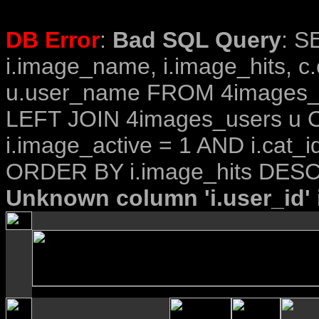
DB Error
:
Bad SQL Query
: S
i.image_name, i.image_hits, c
u.user_name FROM 4images_im
LEFT JOIN 4images_users u O
i.image_active = 1 AND i.cat_i
ORDER BY i.image_hits DESC
Unknown column 'i.user_id' i