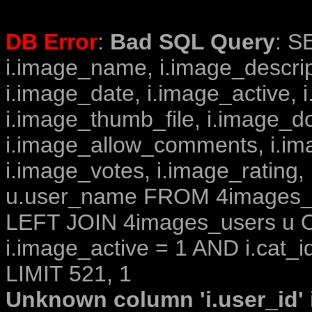
DB Error
:
Bad SQL Query
: S
i.image_name, i.image_descrip
i.image_date, i.image_active, 
i.image_thumb_file, i.image_d
i.image_allow_comments, i.i
i.image_votes, i.image_rating,
u.user_name FROM 4images_im
LEFT JOIN 4images_users u O
i.image_active = 1 AND i.cat_i
LIMIT 521, 1
Unknown column 'i.user_id' i