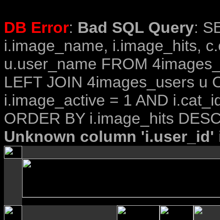
DB Error
:
Bad SQL Query
: S
i.image_name, i.image_hits, c
u.user_name FROM 4images_im
LEFT JOIN 4images_users u O
i.image_active = 1 AND i.cat_i
ORDER BY i.image_hits DESC
Unknown column 'i.user_id' i