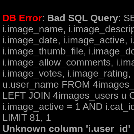
DB Error
:
Bad SQL Query
: S
i.image_name, i.image_descrip
i.image_date, i.image_active, 
i.image_thumb_file, i.image_d
i.image_allow_comments, i.i
i.image_votes, i.image_rating,
u.user_name FROM 4images_im
LEFT JOIN 4images_users u O
i.image_active = 1 AND i.cat_i
LIMIT 81, 1
Unknown column 'i.user_id' i