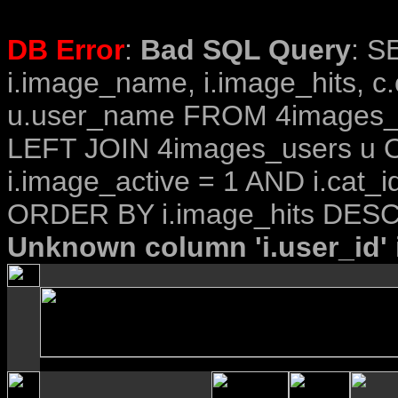
DB Error
:
Bad SQL Query
: S
i.image_name, i.image_hits, c
u.user_name FROM 4images_im
LEFT JOIN 4images_users u O
i.image_active = 1 AND i.cat_i
ORDER BY i.image_hits DESC
Unknown column 'i.user_id' i