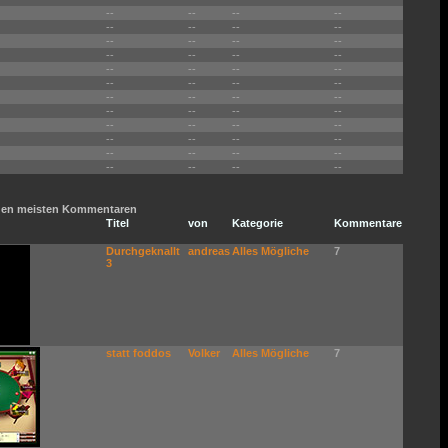
--
--
--
--
--
--
--
--
--
--
--
--
--
--
--
--
--
--
--
--
--
--
--
--
--
--
--
--
--
--
--
--
--
--
--
--
--
--
--
--
--
--
--
--
--
--
--
--
t den meisten Kommentaren
Titel
von
Kategorie
Kommentare
Durchgeknallt
andreas
Alles Mögliche
7
3
statt foddos
Volker
Alles Mögliche
7