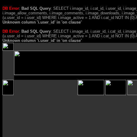
DB Error
:
Bad SQL Query
: SELECT i.image_id, i.cat_id, i.user_id, i.ima
i.image_allow_comments, i.image_comments, i.image_downloads, i.image_
(u.user_id = i.user_id) WHERE i.image_active = 1 AND i.cat_id NOT IN (0) A
Unknown column 'i.user_id' in 'on clause'
DB Error
:
Bad SQL Query
: SELECT i.image_id, i.user_id, i.cat_id, i.i
(u.user_id = i.user_id) WHERE i.image_active = 1 AND i.cat_id NOT IN (
Unknown column 'i.user_id' in 'on clause'