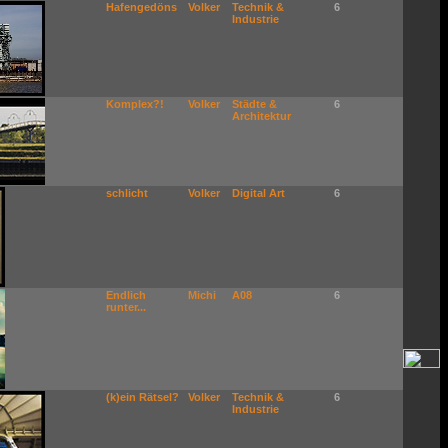
Hafengedöns
Volker
Technik &
6
Industrie
Komplex?!
Volker
Städte &
6
Architektur
schlicht
Volker
Digital Art
6
Endlich
Michi
A08
6
runter...
(k)ein Rätsel?
Volker
Technik &
6
Industrie