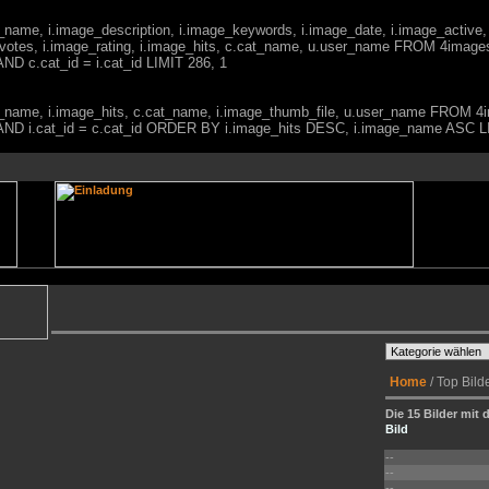
ge_name, i.image_description, i.image_keywords, i.image_date, i.image_active,
votes, i.image_rating, i.image_hits, c.cat_name, u.user_name FROM 4imag
ND c.cat_id = i.cat_id LIMIT 286, 1
mage_name, i.image_hits, c.cat_name, i.image_thumb_file, u.user_name FRO
0) AND i.cat_id = c.cat_id ORDER BY i.image_hits DESC, i.image_name ASC L
Home
/ Top Bild
Die 15 Bilder mit 
Bild
--
--
--