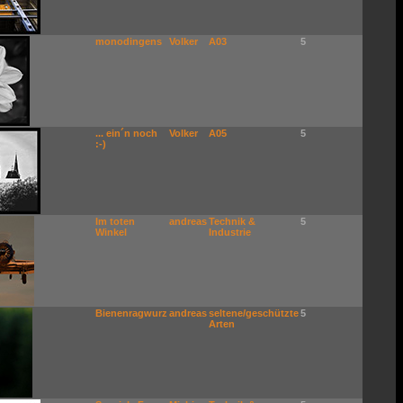
monodingens
Volker
A03
5
... ein´n noch
Volker
A05
5
:-)
Im toten
andreas
Technik &
5
Winkel
Industrie
Bienenragwurz
andreas
seltene/geschützte
5
Arten