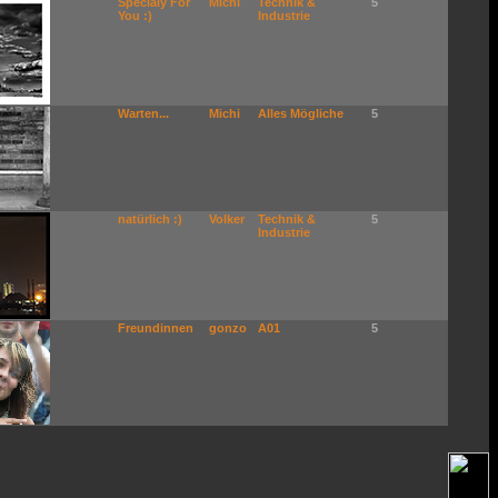
Specialy For
Michi
Technik &
5
You :)
Industrie
Warten...
Michi
Alles Mögliche
5
natürlich :)
Volker
Technik &
5
Industrie
Freundinnen
gonzo
A01
5