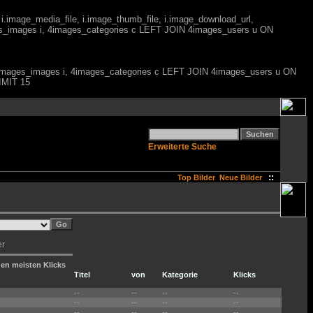
 i.image_media_file, i.image_thumb_file, i.image_download_url,
es_images i, 4images_categories c LEFT JOIN 4images_users u ON
M 4images_images i, 4images_categories c LEFT JOIN 4images_users u ON
IMIT 15
Erweiterte Suche
::
Top Bilder
Neue Bilder
er
den meisten Klicks
Titel
von
Kategorie
Klicks
--
--
--
--
--
--
--
--
--
--
--
--