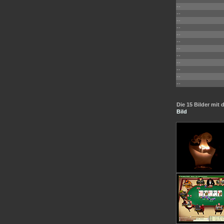
--
--
--
--
--
--
--
--
--
--
--
--
Die 15 Bilder mi
Bild