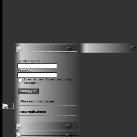
Benutzername:
Passwort:
Beim nächsten Besuch automatisch
einloggen?
::
Password vergessen
::
neu registrieren