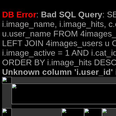
DB Error
:
Bad SQL Query
: S
i.image_name, i.image_hits, c
u.user_name FROM 4images_im
LEFT JOIN 4images_users u O
i.image_active = 1 AND i.cat_i
ORDER BY i.image_hits DESC
Unknown column 'i.user_id' i