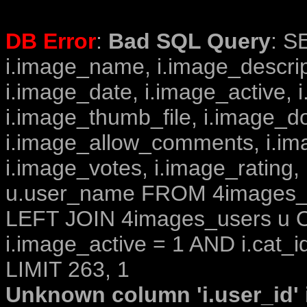
DB Error
:
Bad SQL Query
: S
i.image_name, i.image_descrip
i.image_date, i.image_active, 
i.image_thumb_file, i.image_d
i.image_allow_comments, i.i
i.image_votes, i.image_rating,
u.user_name FROM 4images_im
LEFT JOIN 4images_users u O
i.image_active = 1 AND i.cat_i
LIMIT 263, 1
Unknown column 'i.user_id' i