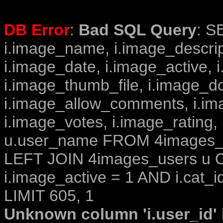
DB Error
:
Bad SQL Query
: S
i.image_name, i.image_descrip
i.image_date, i.image_active, 
i.image_thumb_file, i.image_d
i.image_allow_comments, i.i
i.image_votes, i.image_rating,
u.user_name FROM 4images_im
LEFT JOIN 4images_users u O
i.image_active = 1 AND i.cat_i
LIMIT 605, 1
Unknown column 'i.user_id' i