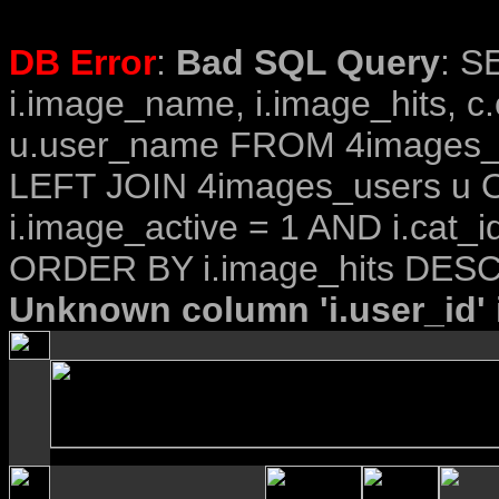
DB Error
:
Bad SQL Query
: S
i.image_name, i.image_hits, c
u.user_name FROM 4images_im
LEFT JOIN 4images_users u O
i.image_active = 1 AND i.cat_i
ORDER BY i.image_hits DESC
Unknown column 'i.user_id' i