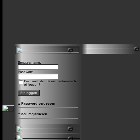
Benutzername:
Passwort:
Beim nächsten Besuch automatisch
einloggen?
::
Password vergessen
::
neu registrieren