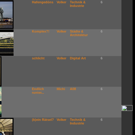
Hafengedöns
Volker
Technik &
6
Industrie
Komplex?!
Volker
Städte &
6
Architektur
schlicht
Volker
Digital Art
6
Endlich
Michi
A08
6
runter...
(k)ein Rätsel?
Volker
Technik &
6
Industrie