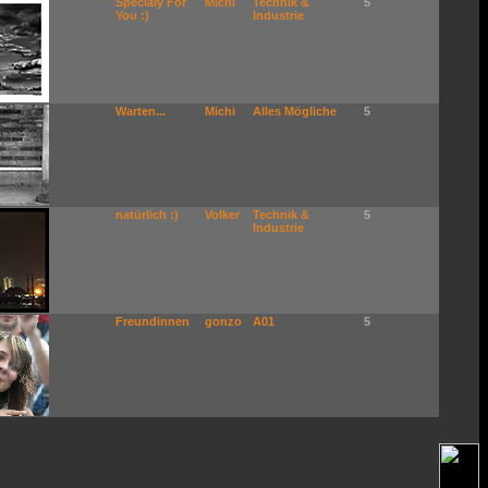
Specialy For
Michi
Technik &
5
You :)
Industrie
Warten...
Michi
Alles Mögliche
5
natürlich :)
Volker
Technik &
5
Industrie
Freundinnen
gonzo
A01
5