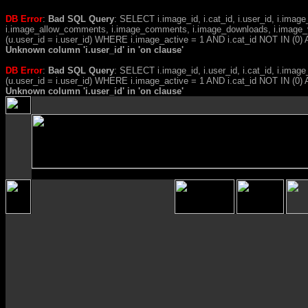
DB Error
:
Bad SQL Query
: SELECT i.image_id, i.cat_id, i.user_id, i.ima
i.image_allow_comments, i.image_comments, i.image_downloads, i.image_
(u.user_id = i.user_id) WHERE i.image_active = 1 AND i.cat_id NOT IN (0) A
Unknown column 'i.user_id' in 'on clause'
DB Error
:
Bad SQL Query
: SELECT i.image_id, i.user_id, i.cat_id, i.i
(u.user_id = i.user_id) WHERE i.image_active = 1 AND i.cat_id NOT IN (
Unknown column 'i.user_id' in 'on clause'