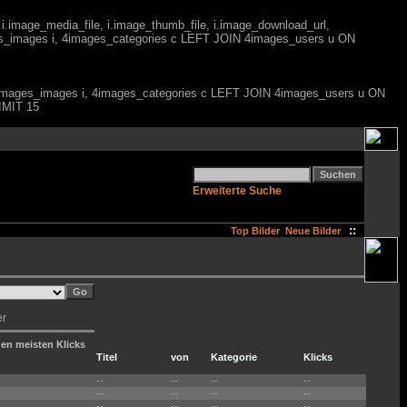
 i.image_media_file, i.image_thumb_file, i.image_download_url,
es_images i, 4images_categories c LEFT JOIN 4images_users u ON
M 4images_images i, 4images_categories c LEFT JOIN 4images_users u ON
IMIT 15
Erweiterte Suche
::
Top Bilder
Neue Bilder
er
den meisten Klicks
Titel
von
Kategorie
Klicks
--
--
--
--
--
--
--
--
--
--
--
--