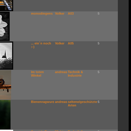
monodingens
Volker
A03
5
... ein´n noch
Volker
A05
5
:-)
Im toten
andreas
Technik &
5
Winkel
Industrie
Bienenragwurz
andreas
seltene/geschützte
5
Arten