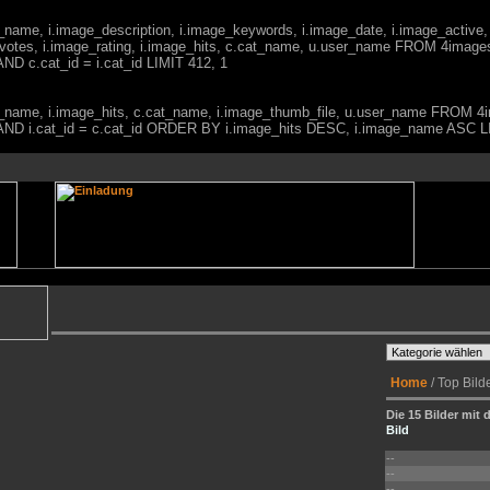
ge_name, i.image_description, i.image_keywords, i.image_date, i.image_active,
votes, i.image_rating, i.image_hits, c.cat_name, u.user_name FROM 4imag
ND c.cat_id = i.cat_id LIMIT 412, 1
mage_name, i.image_hits, c.cat_name, i.image_thumb_file, u.user_name FRO
0) AND i.cat_id = c.cat_id ORDER BY i.image_hits DESC, i.image_name ASC L
Home
/ Top Bild
Die 15 Bilder mit 
Bild
--
--
--