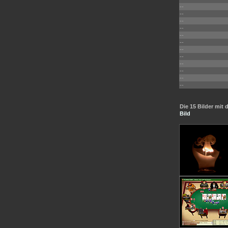
--
--
--
--
--
--
--
--
--
--
--
--
Die 15 Bilder mi
Bild