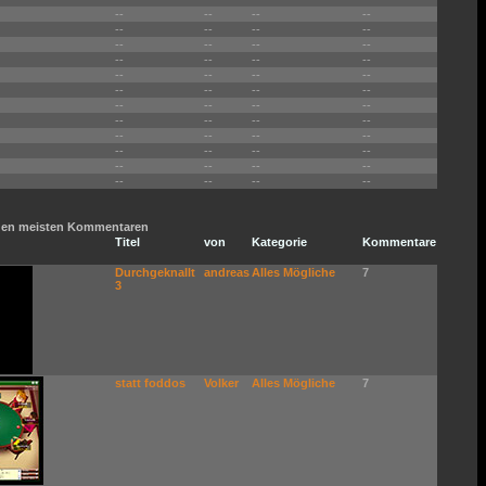
--
--
--
--
--
--
--
--
--
--
--
--
--
--
--
--
--
--
--
--
--
--
--
--
--
--
--
--
--
--
--
--
--
--
--
--
--
--
--
--
--
--
--
--
--
--
--
--
t den meisten Kommentaren
Titel
von
Kategorie
Kommentare
Durchgeknallt
andreas
Alles Mögliche
7
3
statt foddos
Volker
Alles Mögliche
7