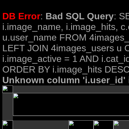
DB Error
:
Bad SQL Query
: S
i.image_name, i.image_hits, c
u.user_name FROM 4images_im
LEFT JOIN 4images_users u O
i.image_active = 1 AND i.cat_i
ORDER BY i.image_hits DESC
Unknown column 'i.user_id' i