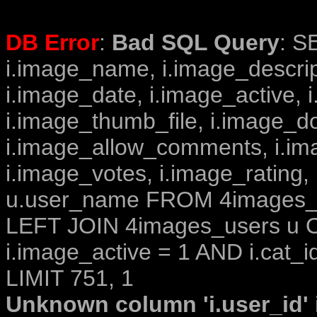
DB Error
:
Bad SQL Query
: S
i.image_name, i.image_descrip
i.image_date, i.image_active, 
i.image_thumb_file, i.image_d
i.image_allow_comments, i.i
i.image_votes, i.image_rating,
u.user_name FROM 4images_im
LEFT JOIN 4images_users u O
i.image_active = 1 AND i.cat_i
LIMIT 751, 1
Unknown column 'i.user_id' i