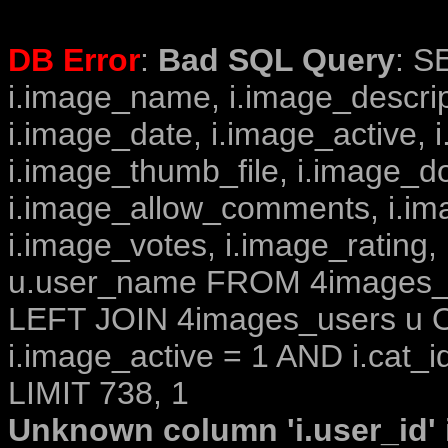
DB Error
:
Bad SQL Query
: S
i.image_name, i.image_descrip
i.image_date, i.image_active, 
i.image_thumb_file, i.image_d
i.image_allow_comments, i.i
i.image_votes, i.image_rating,
u.user_name FROM 4images_im
LEFT JOIN 4images_users u O
i.image_active = 1 AND i.cat_i
LIMIT 738, 1
Unknown column 'i.user_id' i