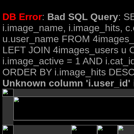
DB Error
:
Bad SQL Query
: S
i.image_name, i.image_hits, c
u.user_name FROM 4images_im
LEFT JOIN 4images_users u O
i.image_active = 1 AND i.cat_i
ORDER BY i.image_hits DESC
Unknown column 'i.user_id' i