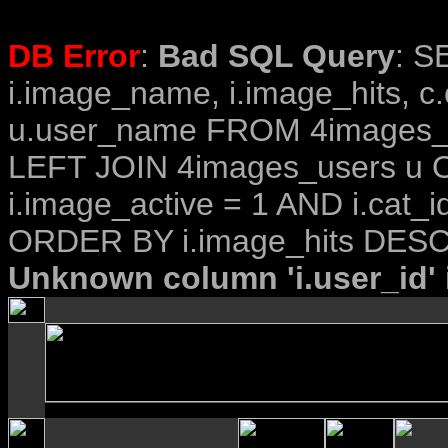
DB Error
:
Bad SQL Query
: S
i.image_name, i.image_hits, c
u.user_name FROM 4images_im
LEFT JOIN 4images_users u O
i.image_active = 1 AND i.cat_i
ORDER BY i.image_hits DESC
Unknown column 'i.user_id' i