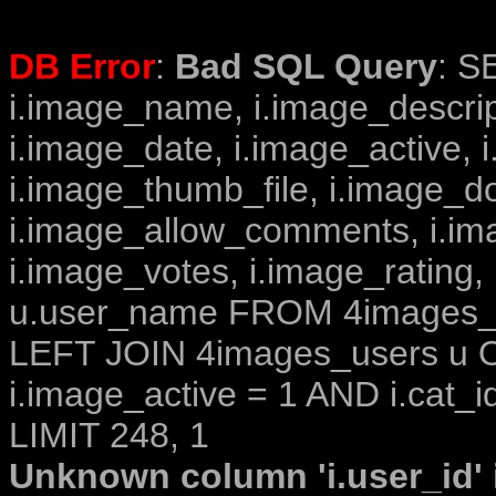
DB Error
:
Bad SQL Query
: S
i.image_name, i.image_descrip
i.image_date, i.image_active, 
i.image_thumb_file, i.image_d
i.image_allow_comments, i.i
i.image_votes, i.image_rating,
u.user_name FROM 4images_im
LEFT JOIN 4images_users u O
i.image_active = 1 AND i.cat_i
LIMIT 248, 1
Unknown column 'i.user_id' i