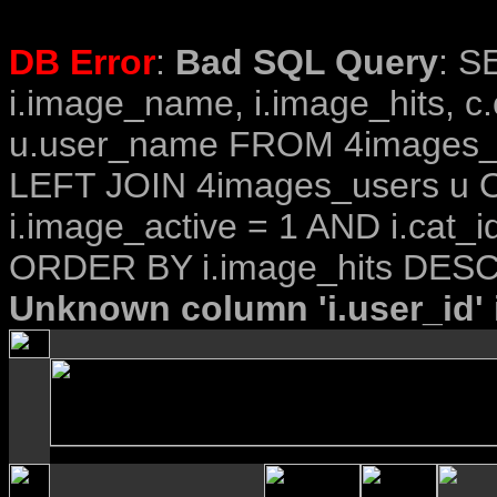
DB Error
:
Bad SQL Query
: S
i.image_name, i.image_hits, c
u.user_name FROM 4images_im
LEFT JOIN 4images_users u O
i.image_active = 1 AND i.cat_i
ORDER BY i.image_hits DESC
Unknown column 'i.user_id' i