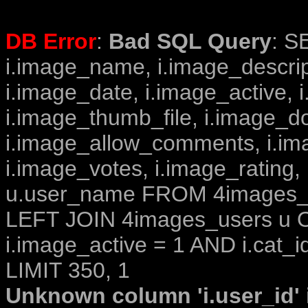
DB Error
:
Bad SQL Query
: S
i.image_name, i.image_descrip
i.image_date, i.image_active, 
i.image_thumb_file, i.image_d
i.image_allow_comments, i.i
i.image_votes, i.image_rating,
u.user_name FROM 4images_im
LEFT JOIN 4images_users u O
i.image_active = 1 AND i.cat_i
LIMIT 350, 1
Unknown column 'i.user_id' i