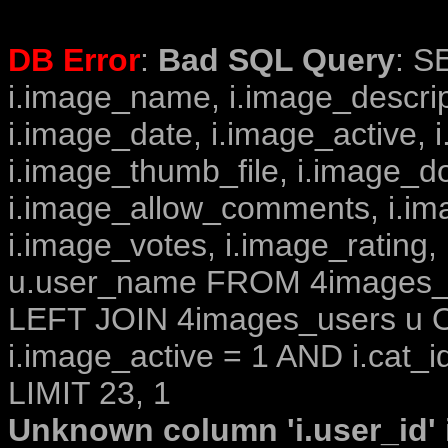
DB Error
:
Bad SQL Query
: S
i.image_name, i.image_descrip
i.image_date, i.image_active, 
i.image_thumb_file, i.image_d
i.image_allow_comments, i.i
i.image_votes, i.image_rating,
u.user_name FROM 4images_im
LEFT JOIN 4images_users u O
i.image_active = 1 AND i.cat_i
LIMIT 23, 1
Unknown column 'i.user_id' i