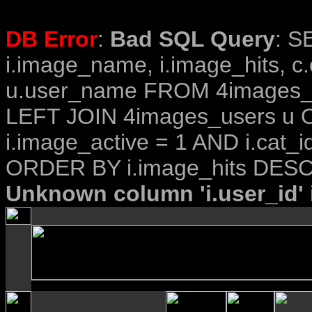
DB Error
:
Bad SQL Query
: S
i.image_name, i.image_hits, c
u.user_name FROM 4images_im
LEFT JOIN 4images_users u O
i.image_active = 1 AND i.cat_i
ORDER BY i.image_hits DESC
Unknown column 'i.user_id' i