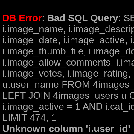
DB Error
:
Bad SQL Query
: S
i.image_name, i.image_descrip
i.image_date, i.image_active, 
i.image_thumb_file, i.image_d
i.image_allow_comments, i.i
i.image_votes, i.image_rating,
u.user_name FROM 4images_im
LEFT JOIN 4images_users u O
i.image_active = 1 AND i.cat_i
LIMIT 474, 1
Unknown column 'i.user_id' i