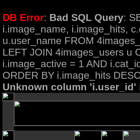
DB Error
:
Bad SQL Query
: S
i.image_name, i.image_hits, c
u.user_name FROM 4images_im
LEFT JOIN 4images_users u O
i.image_active = 1 AND i.cat_i
ORDER BY i.image_hits DESC
Unknown column 'i.user_id' i