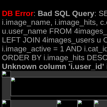
DB Error
:
Bad SQL Query
: S
i.image_name, i.image_hits, c
u.user_name FROM 4images_im
LEFT JOIN 4images_users u O
i.image_active = 1 AND i.cat_i
ORDER BY i.image_hits DESC
Unknown column 'i.user_id' i