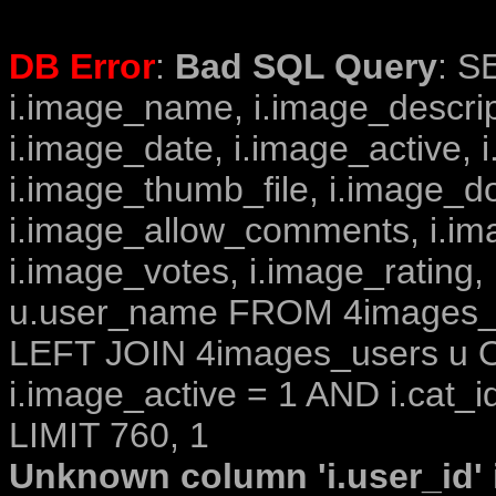
DB Error
:
Bad SQL Query
: S
i.image_name, i.image_descrip
i.image_date, i.image_active, 
i.image_thumb_file, i.image_d
i.image_allow_comments, i.i
i.image_votes, i.image_rating,
u.user_name FROM 4images_im
LEFT JOIN 4images_users u O
i.image_active = 1 AND i.cat_i
LIMIT 760, 1
Unknown column 'i.user_id' i