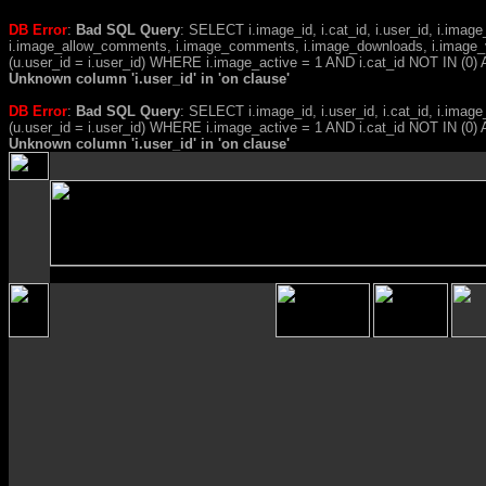
DB Error
:
Bad SQL Query
: SELECT i.image_id, i.cat_id, i.user_id, i.ima
i.image_allow_comments, i.image_comments, i.image_downloads, i.image_
(u.user_id = i.user_id) WHERE i.image_active = 1 AND i.cat_id NOT IN (0) A
Unknown column 'i.user_id' in 'on clause'
DB Error
:
Bad SQL Query
: SELECT i.image_id, i.user_id, i.cat_id, i.i
(u.user_id = i.user_id) WHERE i.image_active = 1 AND i.cat_id NOT IN (
Unknown column 'i.user_id' in 'on clause'