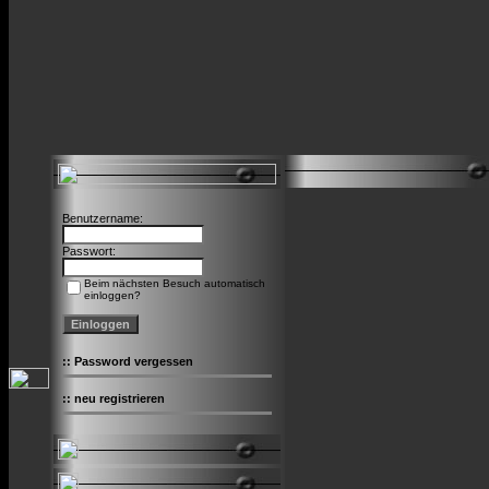
Benutzername:
Passwort:
Beim nächsten Besuch automatisch
einloggen?
::
Password vergessen
::
neu registrieren