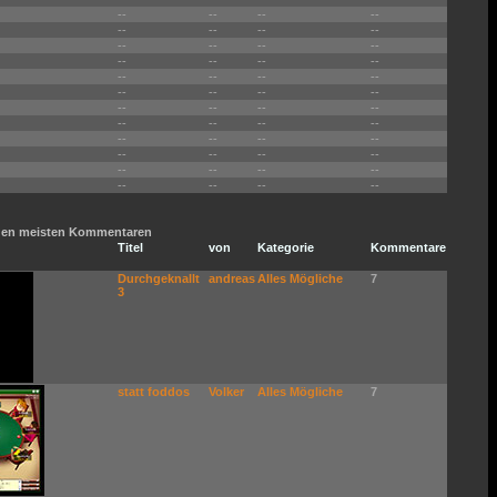
--
--
--
--
--
--
--
--
--
--
--
--
--
--
--
--
--
--
--
--
--
--
--
--
--
--
--
--
--
--
--
--
--
--
--
--
--
--
--
--
--
--
--
--
--
--
--
--
t den meisten Kommentaren
Titel
von
Kategorie
Kommentare
Durchgeknallt
andreas
Alles Mögliche
7
3
statt foddos
Volker
Alles Mögliche
7