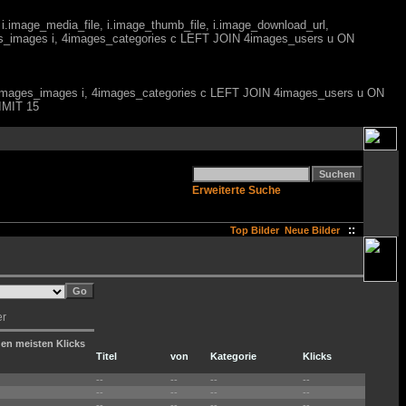
 i.image_media_file, i.image_thumb_file, i.image_download_url,
es_images i, 4images_categories c LEFT JOIN 4images_users u ON
M 4images_images i, 4images_categories c LEFT JOIN 4images_users u ON
IMIT 15
Erweiterte Suche
::
Top Bilder
Neue Bilder
er
den meisten Klicks
Titel
von
Kategorie
Klicks
--
--
--
--
--
--
--
--
--
--
--
--