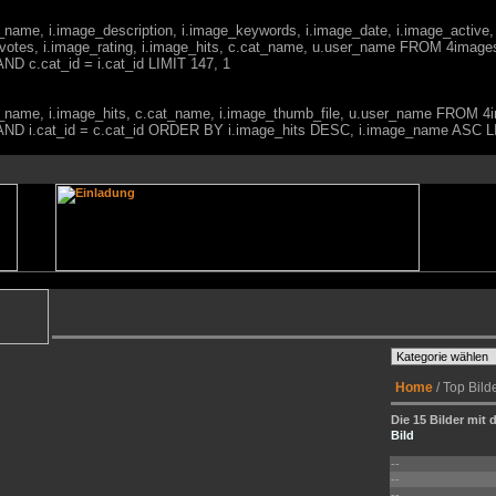
ge_name, i.image_description, i.image_keywords, i.image_date, i.image_active,
votes, i.image_rating, i.image_hits, c.cat_name, u.user_name FROM 4imag
ND c.cat_id = i.cat_id LIMIT 147, 1
mage_name, i.image_hits, c.cat_name, i.image_thumb_file, u.user_name FRO
0) AND i.cat_id = c.cat_id ORDER BY i.image_hits DESC, i.image_name ASC L
Home
/ Top Bild
Die 15 Bilder mit 
Bild
--
--
--