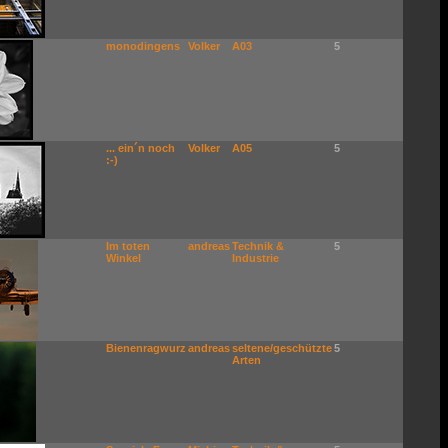
monodingens
Volker
A03
5
... ein´n noch
Volker
A05
5
:-)
Im toten
andreas
Technik &
5
Winkel
Industrie
Bienenragwurz
andreas
seltene/geschützte
5
Arten