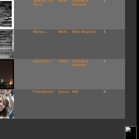
Specialy For
Michi
Technik &
5
You :)
Industrie
Warten...
Michi
Alles Mögliche
5
natürlich :)
Volker
Technik &
5
Industrie
Freundinnen
gonzo
A01
5