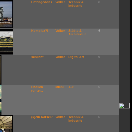
Hafengedöns
Volker
Technik &
6
Industrie
Komplex?!
Volker
Städte &
6
Architektur
schlicht
Volker
Digital Art
6
Endlich
Michi
A08
6
runter...
(k)ein Rätsel?
Volker
Technik &
6
Industrie