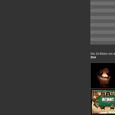
--
--
--
--
--
--
--
--
--
--
--
--
Die 15 Bilder mi
Bild