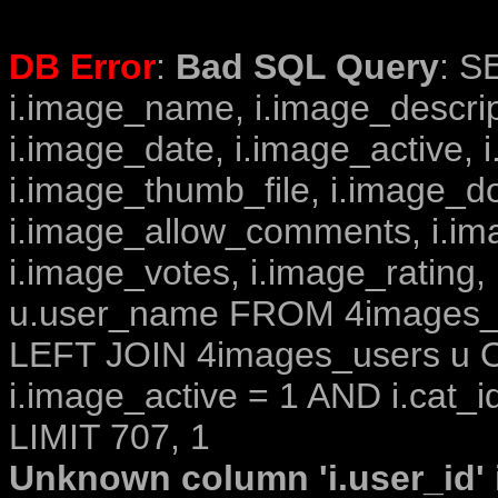
DB Error
:
Bad SQL Query
: S
i.image_name, i.image_descrip
i.image_date, i.image_active, 
i.image_thumb_file, i.image_d
i.image_allow_comments, i.i
i.image_votes, i.image_rating,
u.user_name FROM 4images_im
LEFT JOIN 4images_users u O
i.image_active = 1 AND i.cat_i
LIMIT 707, 1
Unknown column 'i.user_id' i