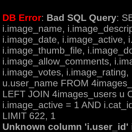
DB Error
:
Bad SQL Query
: S
i.image_name, i.image_descrip
i.image_date, i.image_active, 
i.image_thumb_file, i.image_d
i.image_allow_comments, i.i
i.image_votes, i.image_rating,
u.user_name FROM 4images_im
LEFT JOIN 4images_users u O
i.image_active = 1 AND i.cat_i
LIMIT 622, 1
Unknown column 'i.user_id' i