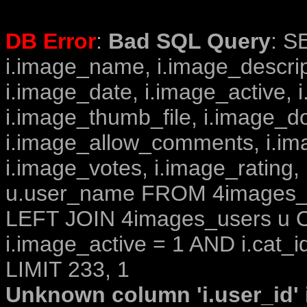
DB Error
:
Bad SQL Query
: S
i.image_name, i.image_descrip
i.image_date, i.image_active, 
i.image_thumb_file, i.image_d
i.image_allow_comments, i.i
i.image_votes, i.image_rating,
u.user_name FROM 4images_im
LEFT JOIN 4images_users u O
i.image_active = 1 AND i.cat_i
LIMIT 233, 1
Unknown column 'i.user_id' i