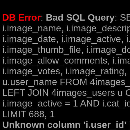
DB Error
:
Bad SQL Query
: S
i.image_name, i.image_descrip
i.image_date, i.image_active, 
i.image_thumb_file, i.image_d
i.image_allow_comments, i.i
i.image_votes, i.image_rating,
u.user_name FROM 4images_im
LEFT JOIN 4images_users u O
i.image_active = 1 AND i.cat_i
LIMIT 688, 1
Unknown column 'i.user_id' i