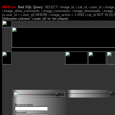
DB Error
:
Bad SQL Query
: SELECT i.image_id, i.cat_id, i.user_id, i.ima
i.image_allow_comments, i.image_comments, i.image_downloads, i.image_
(u.user_id = i.user_id) WHERE i.image_active = 1 AND i.cat_id NOT IN (0) A
Unknown column 'i.user_id' in 'on clause'
Benutzername:
Passwort: