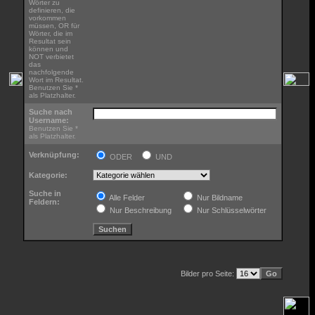
Wörter zu
definieren, die
vorkommen
müssen, OR für
Wörter, die im
Resultat sein
können und
NOT verbietet
das
nachfolgende
Wort im Resultat.
Benutzen Sie *
als Platzhalter.
Suche nach
Username:
Benutzen Sie *
als Platzhalter.
Verknüpfung:
ODER
UND
Kategorie:
Suche in
Alle Felder
Nur Bildname
Feldern:
Nur Beschreibung
Nur Schlüsselwörter
Bilder pro Seite: