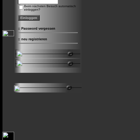
Beim nächsten Besuch automatisch
einloggen?
::
Password vergessen
::
neu registrieren