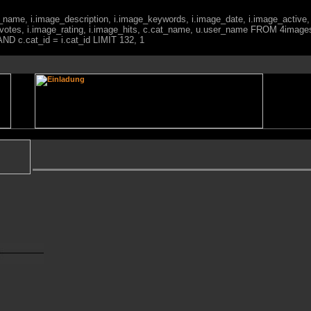
ge_name, i.image_description, i.image_keywords, i.image_date, i.image_active,
votes, i.image_rating, i.image_hits, c.cat_name, u.user_name FROM 4imag
ND c.cat_id = i.cat_id LIMIT 132, 1