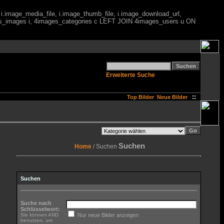
 i.image_media_file, i.image_thumb_file, i.image_download_url,
es_images i, 4images_categories c LEFT JOIN 4images_users u ON
Erweiterte Suche
::
Top Bilder
Neue Bilder
Suchen
Home
/ Suchen
Suchen
Suche nach
Schlüsselwort:
Sie können AND
Nur neue Bilder anzeigen
benutzen, um