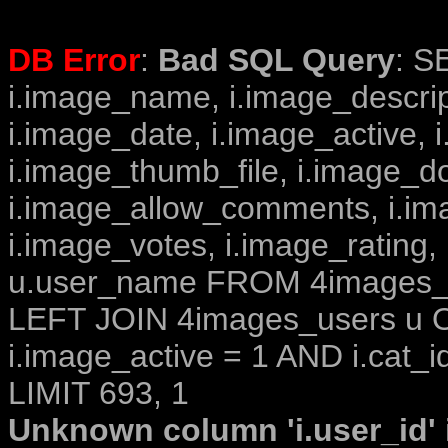
DB Error
:
Bad SQL Query
: S
i.image_name, i.image_descrip
i.image_date, i.image_active, 
i.image_thumb_file, i.image_d
i.image_allow_comments, i.i
i.image_votes, i.image_rating,
u.user_name FROM 4images_im
LEFT JOIN 4images_users u O
i.image_active = 1 AND i.cat_i
LIMIT 693, 1
Unknown column 'i.user_id' i