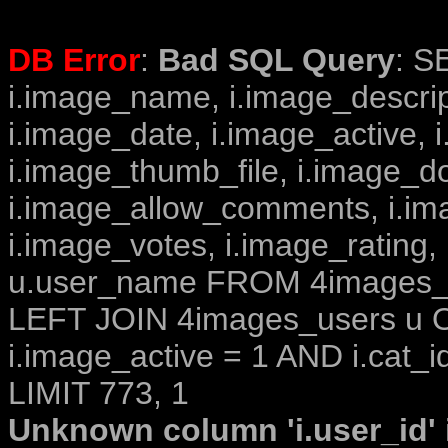
DB Error
:
Bad SQL Query
: S
i.image_name, i.image_descrip
i.image_date, i.image_active, 
i.image_thumb_file, i.image_d
i.image_allow_comments, i.i
i.image_votes, i.image_rating,
u.user_name FROM 4images_im
LEFT JOIN 4images_users u O
i.image_active = 1 AND i.cat_i
LIMIT 773, 1
Unknown column 'i.user_id' i