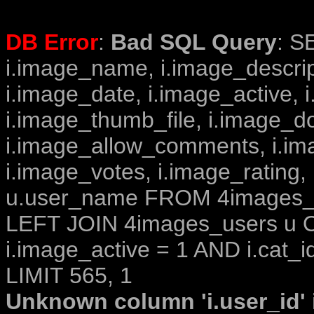
DB Error
:
Bad SQL Query
: S
i.image_name, i.image_descrip
i.image_date, i.image_active, 
i.image_thumb_file, i.image_d
i.image_allow_comments, i.i
i.image_votes, i.image_rating,
u.user_name FROM 4images_im
LEFT JOIN 4images_users u O
i.image_active = 1 AND i.cat_i
LIMIT 565, 1
Unknown column 'i.user_id' i