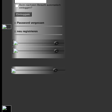
Beim nächsten Besuch automatisch
einloggen?
::
Password vergessen
::
neu registrieren