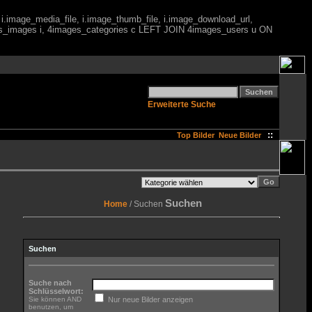
 i.image_media_file, i.image_thumb_file, i.image_download_url,
es_images i, 4images_categories c LEFT JOIN 4images_users u ON
Erweiterte Suche
::
Top Bilder
Neue Bilder
Suchen
Home
/ Suchen
Suchen
Suche nach
Schlüsselwort:
Sie können AND
Nur neue Bilder anzeigen
benutzen, um