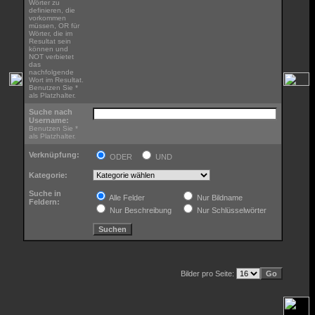
Wörter zu
definieren, die
vorkommen
müssen, OR für
Wörter, die im
Resultat sein
können und
NOT verbietet
das
nachfolgende
Wort im Resultat.
Benutzen Sie *
als Platzhalter.
Suche nach
Username:
Benutzen Sie *
als Platzhalter.
Verknüpfung:
ODER
UND
Kategorie:
Suche in
Alle Felder
Nur Bildname
Feldern:
Nur Beschreibung
Nur Schlüsselwörter
Bilder pro Seite: