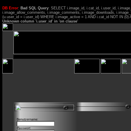
DB Error
:
Bad SQL Query
: SELECT i.image_id, i.cat_id, i.user_id, i.ima
i.image_allow_comments, i.image_comments, i.image_downloads, i.image_
(u.user_id = i.user_id) WHERE i.image_active = 1 AND i.cat_id NOT IN (0) A
Unknown column 'i.user_id' in 'on clause'
Benutzername:
Passwort: