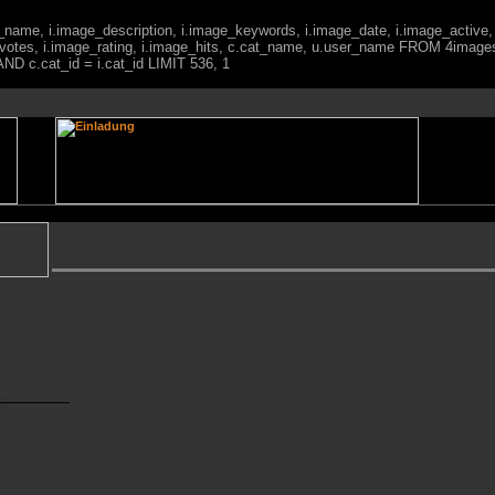
ge_name, i.image_description, i.image_keywords, i.image_date, i.image_active,
votes, i.image_rating, i.image_hits, c.cat_name, u.user_name FROM 4imag
ND c.cat_id = i.cat_id LIMIT 536, 1