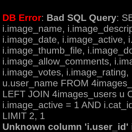
DB Error
:
Bad SQL Query
: S
i.image_name, i.image_descrip
i.image_date, i.image_active, 
i.image_thumb_file, i.image_d
i.image_allow_comments, i.i
i.image_votes, i.image_rating,
u.user_name FROM 4images_im
LEFT JOIN 4images_users u O
i.image_active = 1 AND i.cat_i
LIMIT 2, 1
Unknown column 'i.user_id' i