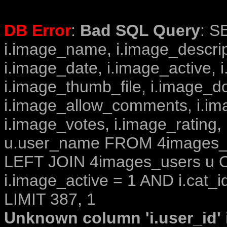
DB Error
:
Bad SQL Query
: S
i.image_name, i.image_descrip
i.image_date, i.image_active, 
i.image_thumb_file, i.image_d
i.image_allow_comments, i.i
i.image_votes, i.image_rating,
u.user_name FROM 4images_im
LEFT JOIN 4images_users u O
i.image_active = 1 AND i.cat_i
LIMIT 387, 1
Unknown column 'i.user_id' i