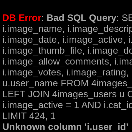
DB Error
:
Bad SQL Query
: S
i.image_name, i.image_descrip
i.image_date, i.image_active, 
i.image_thumb_file, i.image_d
i.image_allow_comments, i.i
i.image_votes, i.image_rating,
u.user_name FROM 4images_im
LEFT JOIN 4images_users u O
i.image_active = 1 AND i.cat_i
LIMIT 424, 1
Unknown column 'i.user_id' i