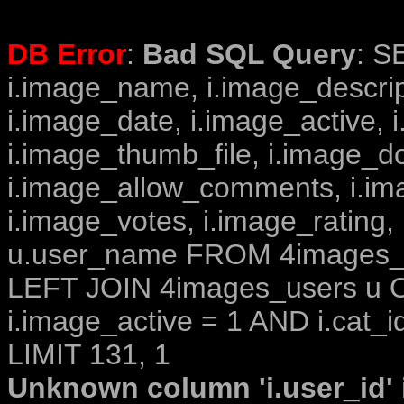
DB Error
:
Bad SQL Query
: S
i.image_name, i.image_descrip
i.image_date, i.image_active, 
i.image_thumb_file, i.image_d
i.image_allow_comments, i.i
i.image_votes, i.image_rating,
u.user_name FROM 4images_im
LEFT JOIN 4images_users u O
i.image_active = 1 AND i.cat_i
LIMIT 131, 1
Unknown column 'i.user_id' i