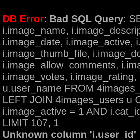
DB Error
:
Bad SQL Query
: S
i.image_name, i.image_descrip
i.image_date, i.image_active, 
i.image_thumb_file, i.image_d
i.image_allow_comments, i.i
i.image_votes, i.image_rating,
u.user_name FROM 4images_im
LEFT JOIN 4images_users u O
i.image_active = 1 AND i.cat_i
LIMIT 107, 1
Unknown column 'i.user_id' i