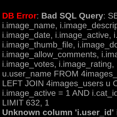
DB Error
:
Bad SQL Query
: S
i.image_name, i.image_descrip
i.image_date, i.image_active, 
i.image_thumb_file, i.image_d
i.image_allow_comments, i.i
i.image_votes, i.image_rating,
u.user_name FROM 4images_im
LEFT JOIN 4images_users u O
i.image_active = 1 AND i.cat_i
LIMIT 632, 1
Unknown column 'i.user_id' i