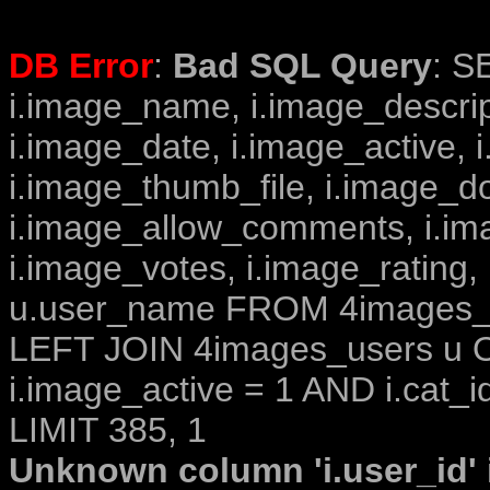
DB Error
:
Bad SQL Query
: S
i.image_name, i.image_descrip
i.image_date, i.image_active, 
i.image_thumb_file, i.image_d
i.image_allow_comments, i.i
i.image_votes, i.image_rating,
u.user_name FROM 4images_im
LEFT JOIN 4images_users u O
i.image_active = 1 AND i.cat_i
LIMIT 385, 1
Unknown column 'i.user_id' i