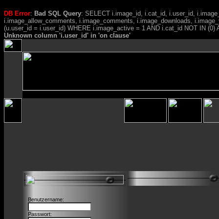
DB Error
:
Bad SQL Query
: SELECT i.image_id, i.cat_id, i.user_id, i.ima
i.image_allow_comments, i.image_comments, i.image_downloads, i.image_
(u.user_id = i.user_id) WHERE i.image_active = 1 AND i.cat_id NOT IN (0) A
Unknown column 'i.user_id' in 'on clause'
Benutzername:
Passwort: