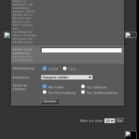
Wörter zu
definieren, die
vorkommen
müssen, OR für
Wörter, die im
Resultat sein
können und
NOT verbietet
das
nachfolgende
Wort im Resultat.
Benutzen Sie *
als Platzhalter.
Suche nach
Username:
Benutzen Sie *
als Platzhalter.
Verknüpfung:
ODER
UND
Kategorie:
Suche in
Alle Felder
Nur Bildname
Feldern:
Nur Beschreibung
Nur Schlüsselwörter
Bilder pro Seite: