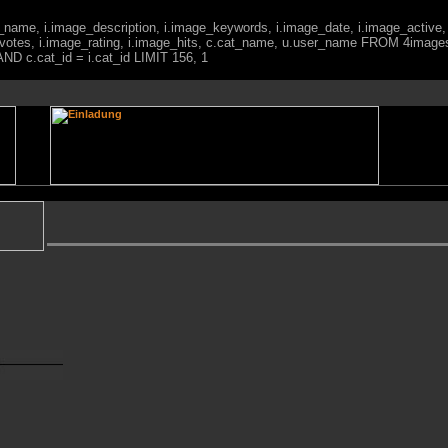
ge_name, i.image_description, i.image_keywords, i.image_date, i.image_active,
votes, i.image_rating, i.image_hits, c.cat_name, u.user_name FROM 4imag
ND c.cat_id = i.cat_id LIMIT 156, 1