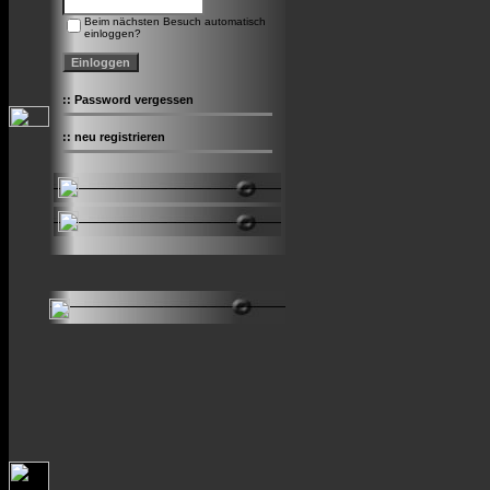
Beim nächsten Besuch automatisch
einloggen?
::
Password vergessen
::
neu registrieren