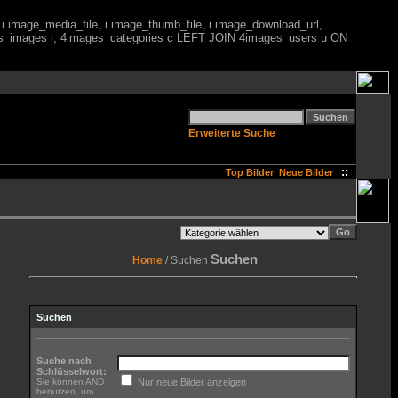
 i.image_media_file, i.image_thumb_file, i.image_download_url,
es_images i, 4images_categories c LEFT JOIN 4images_users u ON
Erweiterte Suche
::
Top Bilder
Neue Bilder
Suchen
Home
/ Suchen
Suchen
Suche nach
Schlüsselwort:
Sie können AND
Nur neue Bilder anzeigen
benutzen, um