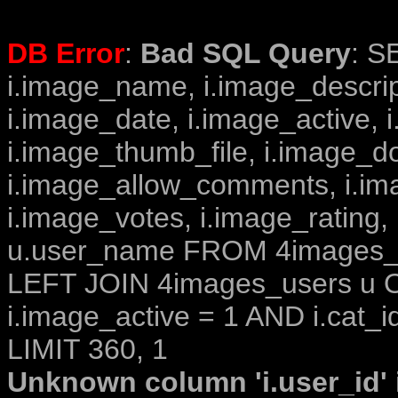
DB Error
:
Bad SQL Query
: S
i.image_name, i.image_descrip
i.image_date, i.image_active, 
i.image_thumb_file, i.image_d
i.image_allow_comments, i.i
i.image_votes, i.image_rating,
u.user_name FROM 4images_im
LEFT JOIN 4images_users u O
i.image_active = 1 AND i.cat_i
LIMIT 360, 1
Unknown column 'i.user_id' i