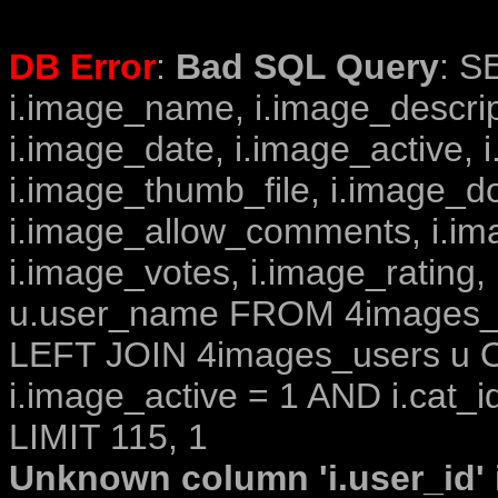
DB Error
:
Bad SQL Query
: S
i.image_name, i.image_descrip
i.image_date, i.image_active, 
i.image_thumb_file, i.image_d
i.image_allow_comments, i.i
i.image_votes, i.image_rating,
u.user_name FROM 4images_im
LEFT JOIN 4images_users u O
i.image_active = 1 AND i.cat_i
LIMIT 115, 1
Unknown column 'i.user_id' i