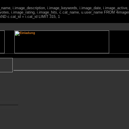
ge_name, i.image_description, i.image_keywords, i.image_date, i.image_active,
votes, i.image_rating, i.image_hits, c.cat_name, u.user_name FROM 4imag
ND c.cat_id = i.cat_id LIMIT 315, 1