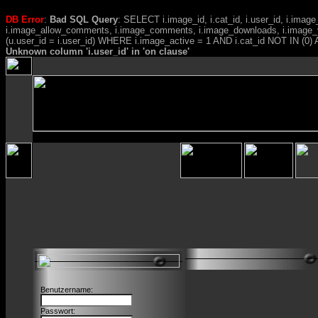
DB Error
:
Bad SQL Query
: SELECT i.image_id, i.cat_id, i.user_id, i.ima
i.image_allow_comments, i.image_comments, i.image_downloads, i.image_
(u.user_id = i.user_id) WHERE i.image_active = 1 AND i.cat_id NOT IN (0) A
Unknown column 'i.user_id' in 'on clause'
Benutzername:
Passwort: