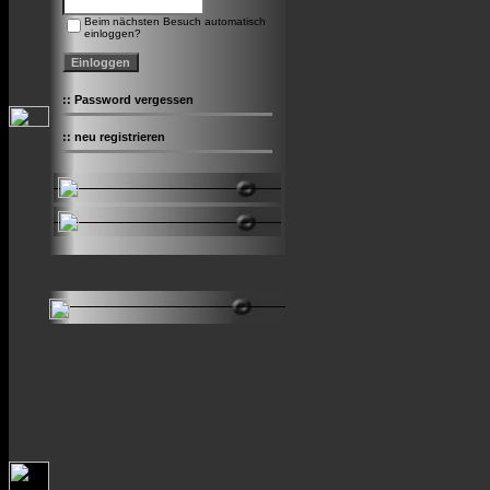
Beim nächsten Besuch automatisch
einloggen?
::
Password vergessen
::
neu registrieren