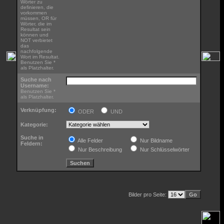
Wörter zu
definieren, die
vorkommen
müssen, OR für
Wörter, die im
Resultat sein
können und
NOT verbietet
das
nachfolgende
Wort im Resultat.
Benutzen Sie *
als Platzhalter.
Suche nach
Username:
Benutzen Sie *
als Platzhalter.
Verknüpfung:
ODER
UND
Kategorie:
Suche in
Alle Felder
Nur Bildname
Feldern:
Nur Beschreibung
Nur Schlüsselwörter
Bilder pro Seite: