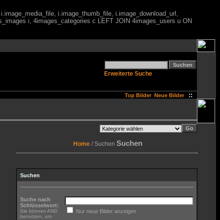
 i.image_media_file, i.image_thumb_file, i.image_download_url,
es_images i, 4images_categories c LEFT JOIN 4images_users u ON
Erweiterte Suche
::
Top Bilder
Neue Bilder
Suchen
Home
/ Suchen
Suchen
Suche nach
Schlüsselwort:
Sie können AND
Nur neue Bilder anzeigen
benutzen, um