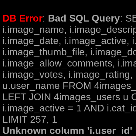
DB Error
:
Bad SQL Query
: S
i.image_name, i.image_descrip
i.image_date, i.image_active, 
i.image_thumb_file, i.image_d
i.image_allow_comments, i.i
i.image_votes, i.image_rating,
u.user_name FROM 4images_im
LEFT JOIN 4images_users u O
i.image_active = 1 AND i.cat_i
LIMIT 257, 1
Unknown column 'i.user_id' i