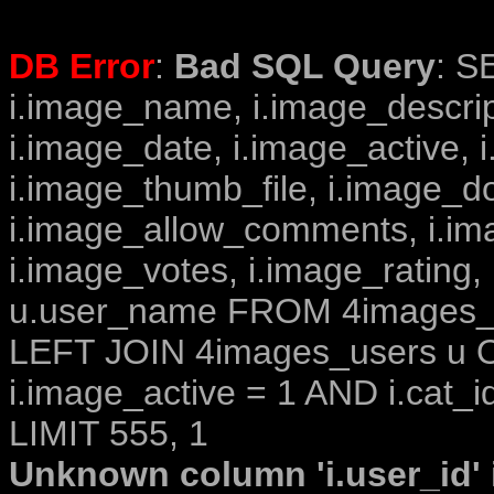
DB Error
:
Bad SQL Query
: S
i.image_name, i.image_descrip
i.image_date, i.image_active, 
i.image_thumb_file, i.image_d
i.image_allow_comments, i.i
i.image_votes, i.image_rating,
u.user_name FROM 4images_im
LEFT JOIN 4images_users u O
i.image_active = 1 AND i.cat_i
LIMIT 555, 1
Unknown column 'i.user_id' i